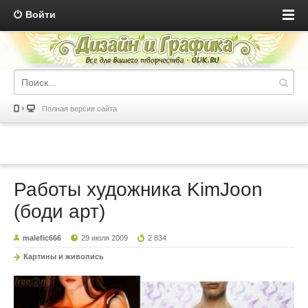
Войти
Полная версия сайта
Работы художника KimJoon
(боди арт)
malefic666
29 июля 2009
2 834
Картины и живопись