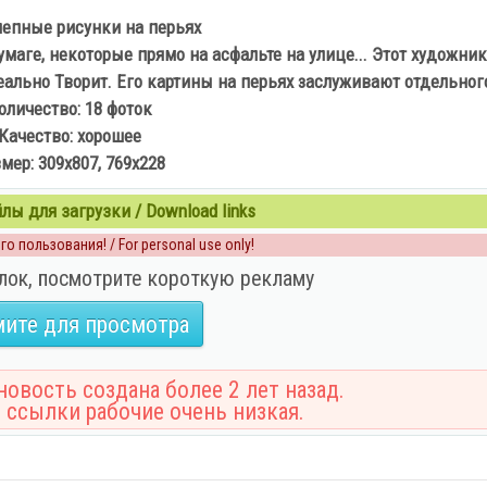
епные рисунки на перьях
маге, некоторые прямо на асфальте на улице... Этот художник
а реально Творит. Его картины на перьях заслуживают отдельно
оличество: 18 фоток
Качество: хорошее
мер: 309х807, 769х228
ы для загрузки / Download links
о пользования! / For personal use only!
лок, посмотрите короткую рекламу
ите для просмотра
овость создана более 2 лет назад.
 ссылки рабочие очень низкая.