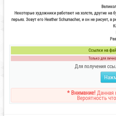
Великол
Некоторые художники работают на холсте, другие на бу
перьях. Зовут его Heather Schumacher, и он не рисует, 
К
Раз
Ссылки на файл
Только для личног
Для получения ссы
Нажм
* Внимание!
Данная н
Вероятность что