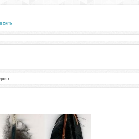
я сеть
ерьях