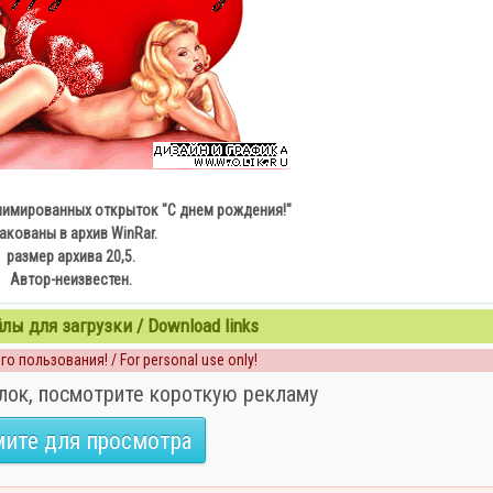
имированных открыток "С днем рождения!"
акованы в архив WinRar.
размер архива 20,5.
Автор-неизвестен.
ы для загрузки / Download links
о пользования! / For personal use only!
лок, посмотрите короткую рекламу
ите для просмотра