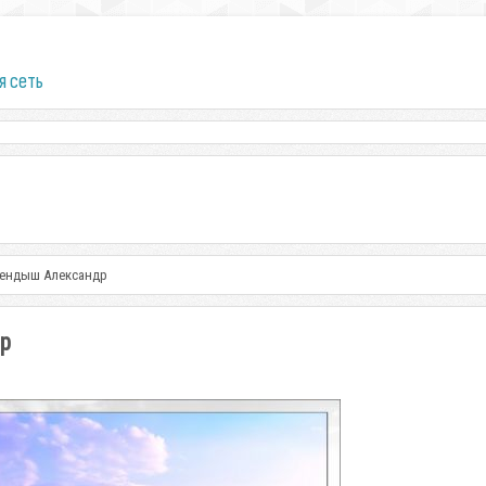
я сеть
Кендыш Александр
р