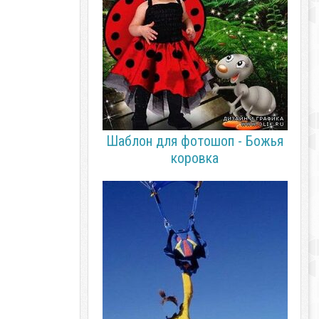
Шаблон для фотошоп - Божья
коровка