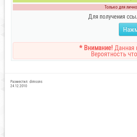
Только для личног
Для получения ссы
Нажм
* Внимание!
Данная н
Вероятность что
Разместил:
dimsons
24.12.2010