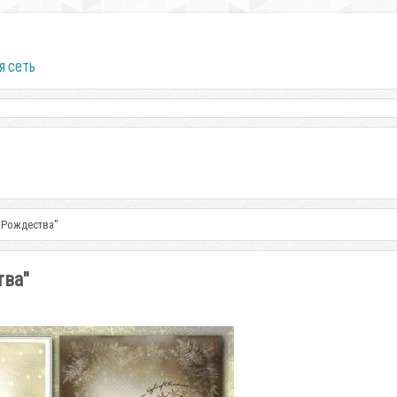
я сеть
 Рождества"
тва"