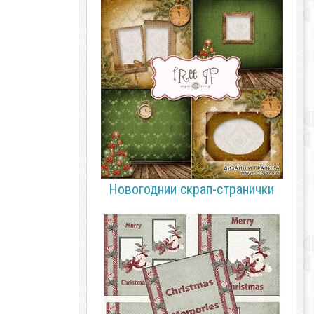
Новогоднии скрап-странички