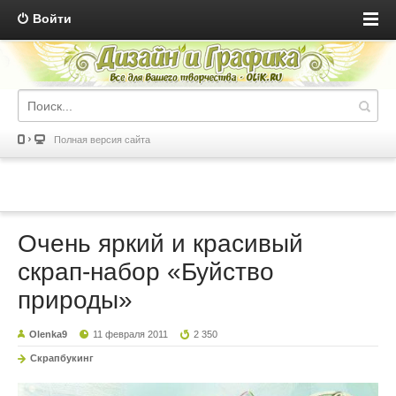
Войти
Полная версия сайта
Очень яркий и красивый
скрап-набор «Буйство
природы»
Olenka9
11 февраля 2011
2 350
Скрапбукинг