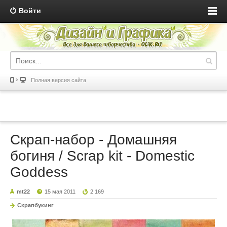
Войти
Полная версия сайта
Скрап-набор - Домашняя
богиня / Scrap kit - Domestic
Goddess
mt22
15 мая 2011
2 169
Скрапбукинг