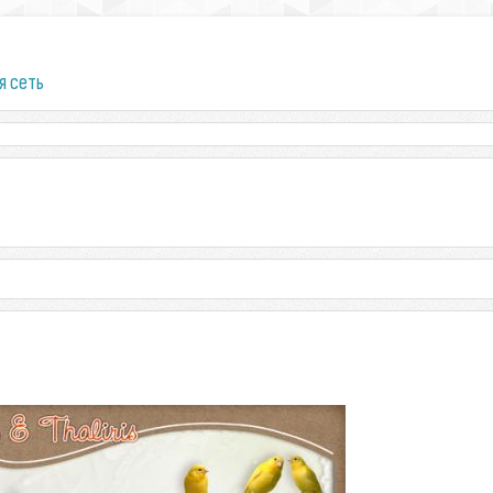
я сеть