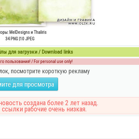
оры: MelDesigns и Thaliris
34 PNG |10 JPEG
ы для загрузки / Download links
о пользования! / For personal use only!
лок, посмотрите короткую рекламу
ите для просмотра
овость создана более 2 лет назад.
 ссылки рабочие очень низкая.