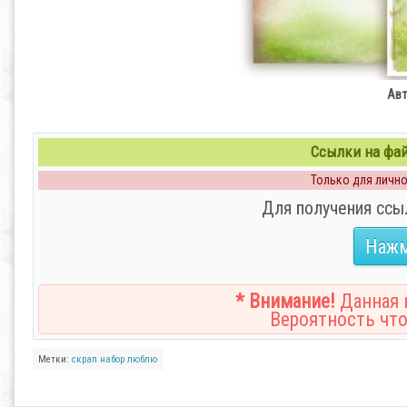
Авт
Ссылки на файл
Только для личног
Для получения ссы
Нажм
* Внимание!
Данная н
Вероятность что
Метки:
скрап
набор
люблю