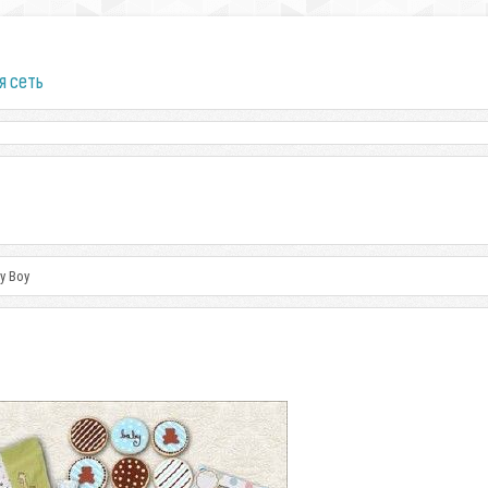
я сеть
y Boy