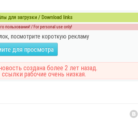
ы для загрузки / Download links
о пользования! / For personal use only!
лок, посмотрите короткую рекламу
ите для просмотра
овость создана более 2 лет назад.
 ссылки рабочие очень низкая.