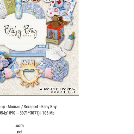
р - Малыш / Scrap kit - Baby Boy
054x1890 -- 3071*3071) | 106 Mb
.com
.net