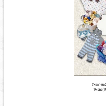
Скрап-набо
16 png(1