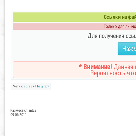
Ссылки на файл
Только для личног
Для получения ссы
Нажм
* Внимание!
Данная н
Вероятность что
Метки:
scrap
kit
baby
boy
Разместил:
mt22
09.06.2011