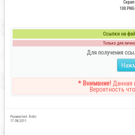
Скрап-
100 PNG+
Ссылки на файл
Только для личног
Для получения ссы
Нажм
* Внимание!
Данная н
Вероятность что
Разместил:
frolic
17.08.2011