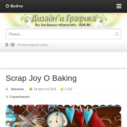
Войти
Полная версия сайта
Scrap Joy O Baking
_Natawka_
24 августа 2011
2 212
Скрапбукинг