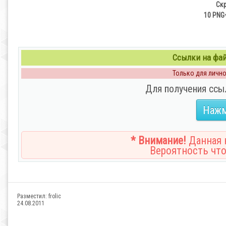
Скр
10 PNG+
Ссылки на файл
Только для личног
Для получения ссы
Нажм
* Внимание!
Данная н
Вероятность что
Разместил:
frolic
24.08.2011