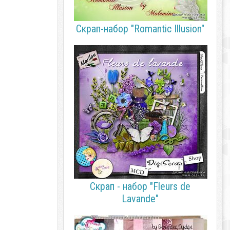
Скрап-набор "Romantic Illusion"
Скрап - набор "Fleurs de
Lavande"