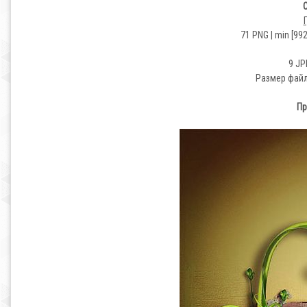
С
71 PNG | min [992
9 JP
Размер фай
Пр