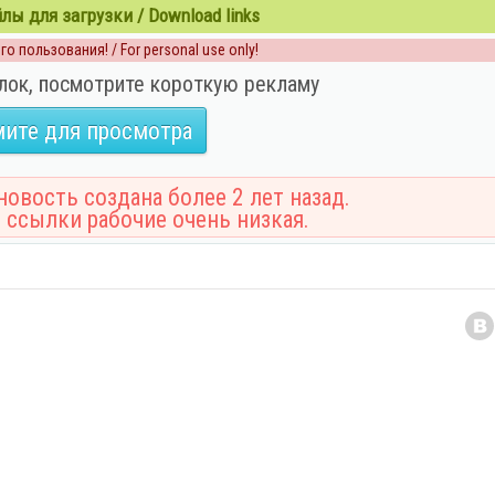
ы для загрузки / Download links
о пользования! / For personal use only!
лок, посмотрите короткую рекламу
ите для просмотра
овость создана более 2 лет назад.
 ссылки рабочие очень низкая.