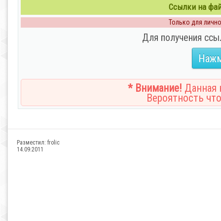
Ссылки на файл
Только для личног
Для получения ссы
Нажм
* Внимание!
Данная н
Вероятность что
Разместил:
frolic
14.09.2011