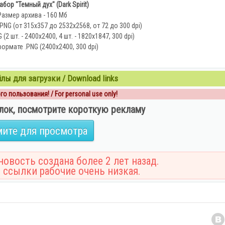
бор "Темный дух" (Dark Spirit)
Размер архива - 160 Мб
NG (от 315х357 до 2532х2568, от 72 до 300 dpi)
(2 шт. - 2400х2400, 4 шт. - 1820х1847, 300 dpi)
ормате .PNG (2400х2400, 300 dpi)
ы для загрузки / Download links
о пользования! / For personal use only!
лок, посмотрите короткую рекламу
ите для просмотра
овость создана более 2 лет назад.
 ссылки рабочие очень низкая.