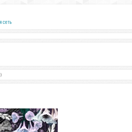
я сеть
t)