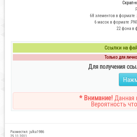
Скрап-на
68 элементов в формате .P
6 масок в формате .PNG 
22 фона в ф
Ссылки на файл
Только для личног
Для получения ссы
Нажм
* Внимание!
Данная н
Вероятность что
Разместил:
julka1986
25.11.2011