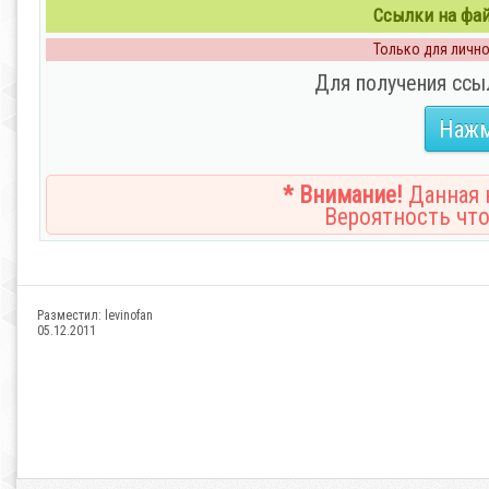
Ссылки на файл
Только для личног
Для получения ссы
Нажм
* Внимание!
Данная н
Вероятность что
Разместил:
levinofan
05.12.2011