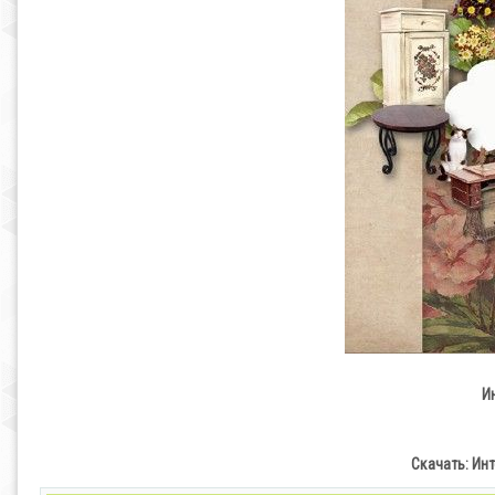
И
Скачать: Ин