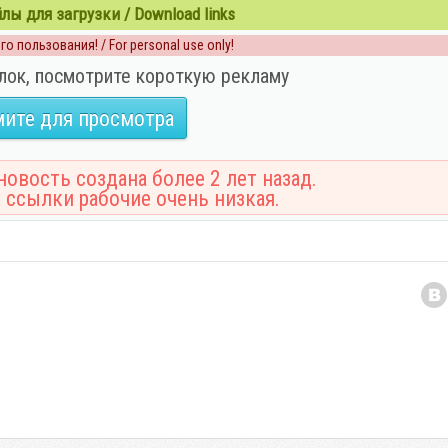
ы для загрузки / Download links
о пользования! / For personal use only!
лок, посмотрите короткую рекламу
ите для просмотра
овость создана более 2 лет назад.
 ссылки рабочие очень низкая.