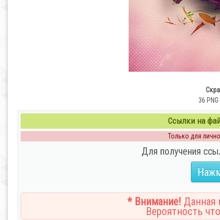
Скра
36 PNG 
Ссылки на файл
Только для личног
Для получения ссы
Нажм
* Внимание!
Данная н
Вероятность что