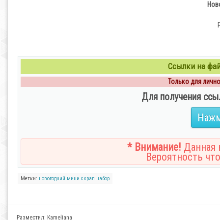
Ново
Ссылки на файл
Только для личног
Для получения ссы
Нажм
* Внимание!
Данная н
Вероятность что
Метки:
новогодний
мини
скрап
набор
Разместил:
Kameliana