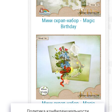
Мини скрап-набор - Magic
Birthday
Мини скрап-набор - Magic
Birthday
Политика конфиденциальности