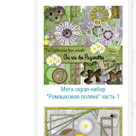
Мега скрап-набор
"Ромашковая поляна" часть 1