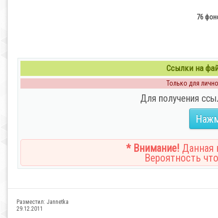
76 фон
Ссылки на файл
Только для личног
Для получения ссы
Нажм
* Внимание!
Данная н
Вероятность что
Разместил:
Jannetka
29.12.2011