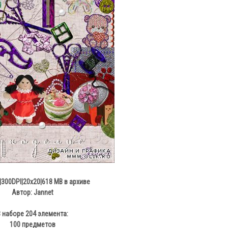
|300DPI|20x20|618 MB в архиве
Автор: Jannet
В наборе 204 элемента:
100 предметов