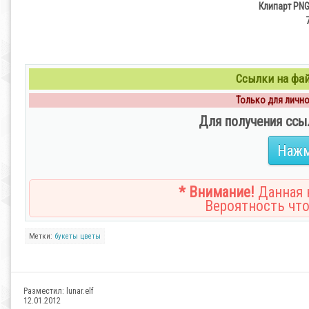
Клипарт PNG
Ссылки на файл
Только для личног
Для получения ссы
Нажм
* Внимание!
Данная н
Вероятность что
Метки:
букеты
цветы
Разместил:
lunar.elf
12.01.2012