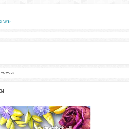
я сеть
 букетики
ки