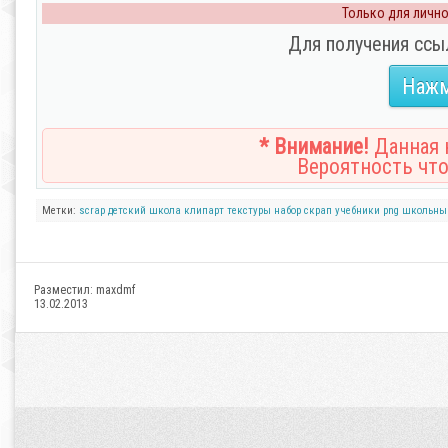
Только для личног
Для получения ссы
Нажм
* Внимание!
Данная н
Вероятность что
Метки:
scrap
детский
школа
клипарт
текстуры
набор
скрап
учебники
png
школьны
Разместил:
maxdmf
13.02.2013