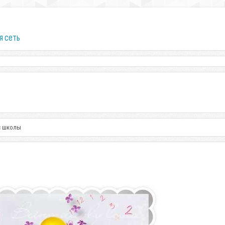
я сеть
с школы
ы