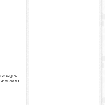
оску, модель
и мрачноватая