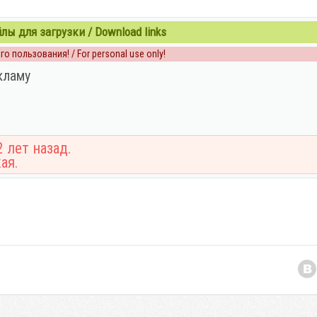
ы для загрузки / Download links
о пользования! / For personal use only!
кламу
 лет назад.
ая.