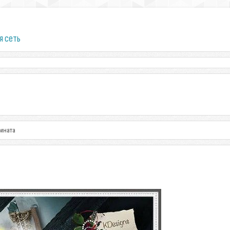
я сеть
мната