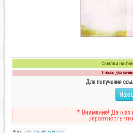
Ссылки на файл
Только для личног
Для получения ссы
Нажм
* Внимание!
Данная н
Вероятность что
Метки:
романтический
скрап
набор