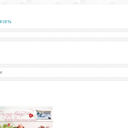
я сеть
rt