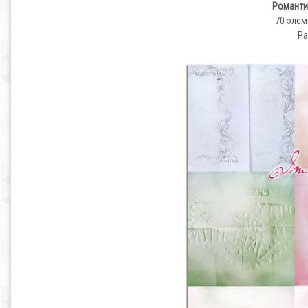
Романтич
70 элем
Ра