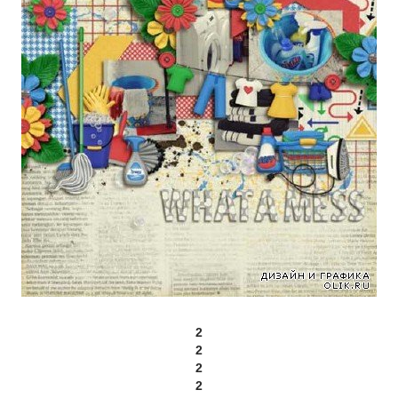
2
2
2
2