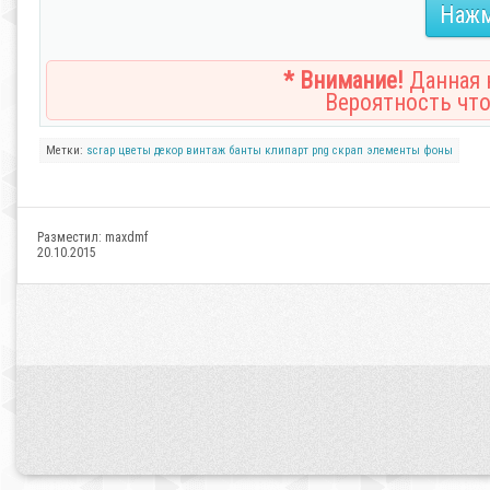
Нажм
* Внимание!
Данная н
Вероятность что
Метки:
scrap
цветы
декор
винтаж
банты
клипарт
png
скрап
элементы
фоны
Разместил:
maxdmf
20.10.2015