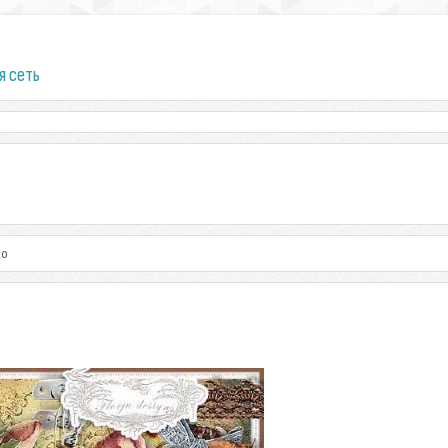
я сеть
lo