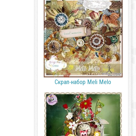
Скрап-набор Meli Melo