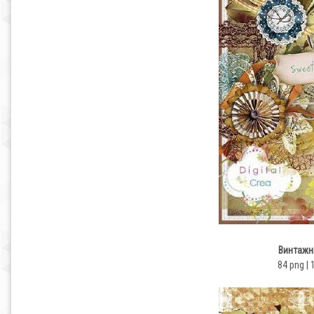
Винтажн
84 png | 