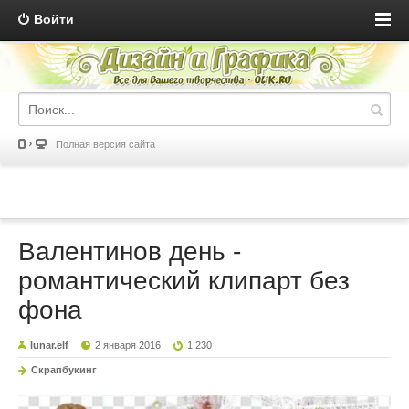
Войти
Полная версия сайта
Валентинов день -
романтический клипарт без
фона
lunar.elf
2 января 2016
1 230
Скрапбукинг