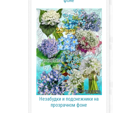
фоне
Незабудки и подснежники на
прозрачном фоне