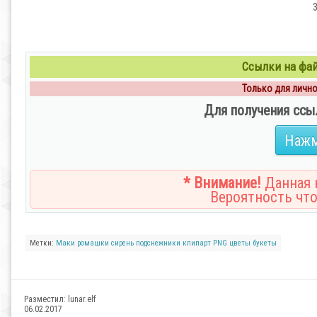
3
Ссылки на файл
Только для личног
Для получения ссы
Нажм
* Внимание!
Данная н
Вероятность что
Метки:
Маки
ромашки
сирень
подснежники
клипарт
PNG
цветы
букеты
Разместил:
lunar.elf
06.02.2017