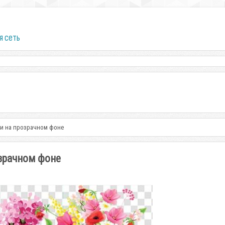
я сеть
ки на прозрачном фоне
озрачном фоне