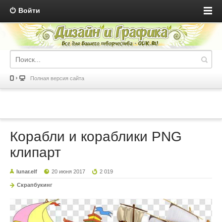
Войти
Полная версия сайта
Корабли и кораблики PNG
клипарт
lunar.elf
20 июня 2017
2 019
Скрапбукинг