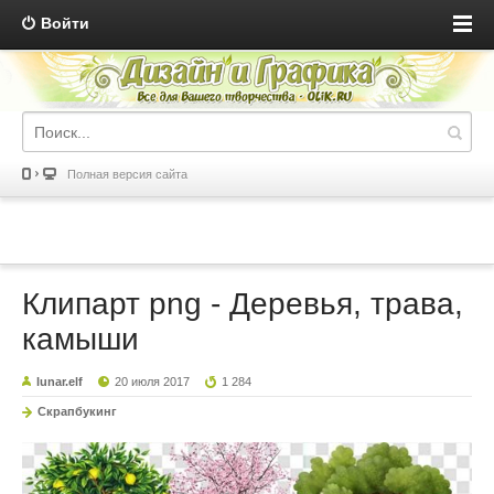
Войти
Полная версия сайта
Клипарт png - Деревья, трава,
камыши
lunar.elf
20 июля 2017
1 284
Скрапбукинг