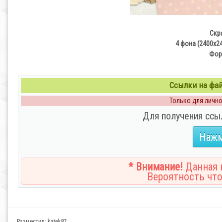
Скр
4 фона (2400х24
Форм
Ссылки на файл
Только для личног
Для получения ссы
Нажм
* Внимание!
Данная н
Вероятность что
Разместил:
katek87