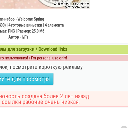
ап-набор - Welcome Spring
00) | 4 готовые виньетки | 4 элемента
ат: PNG | Размер: 25.0 Mб
Автор - Ivi"s
ы для загрузки / Download links
о пользования! / For personal use only!
лок, посмотрите короткую рекламу
ите для просмотра
овость создана более 2 лет назад.
 ссылки рабочие очень низкая.