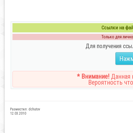
Ссылки на файл
Только для личног
Для получения ссы
Нажм
* Внимание!
Данная н
Вероятность что
Разместил:
dchutov
12.03.2010