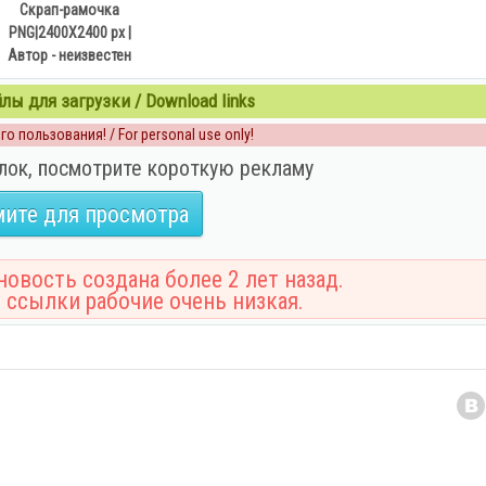
Скрап-рамочка
PNG|2400X2400 px |
Автор - неизвестен
ы для загрузки / Download links
о пользования! / For personal use only!
лок, посмотрите короткую рекламу
ите для просмотра
овость создана более 2 лет назад.
 ссылки рабочие очень низкая.