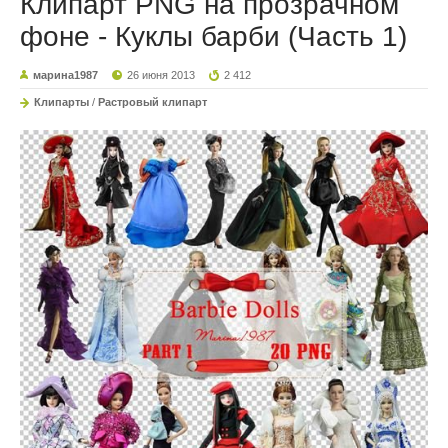
Клипарт PNG на прозрачном
фоне - Куклы барби (Часть 1)
марина1987
26 июня 2013
2 412
Клипарты
/
Растровый клипарт