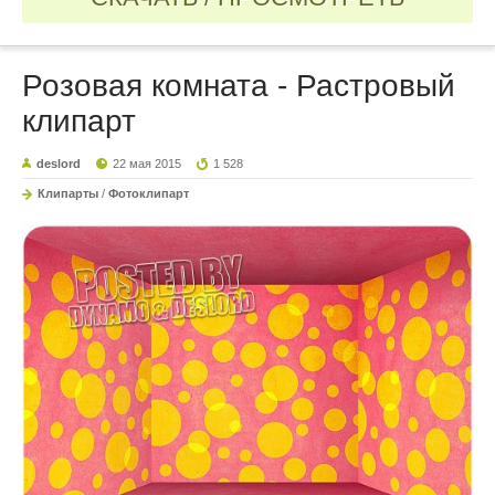
Розовая комната - Растровый
клипарт
deslord
22 мая 2015
1 528
Клипарты
/
Фотоклипарт