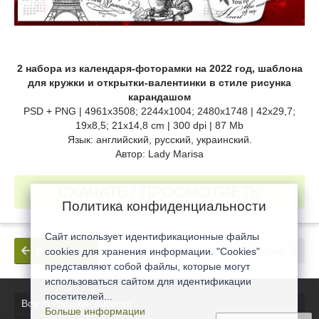
2 набора из календаря-фоторамки на 2022 год, шаблона
для кружки и открытки-валентинки в стиле рисунка
карандашом
PSD + PNG | 4961х3508; 2244x1004; 2480x1748 | 42х29,7;
19x8,5; 21x14,8 cm | 300 dpi | 87 Mb
Язык: английский, русский, украинский.
Автор: Lady Marisa
СКАЧАТЬ / ПРОСМОТРЕТЬ
Политика конфиденциальности
Сайт использует идентификационные файлы
В прошлое
В будущее
cookies для хранения информации. "Cookies"
представляют собой файлы, которые могут
использоваться сайтом для идентификации
посетителей...
Все последние новости
Больше информации