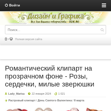
Войти
Полная версия сайта
Романтический клипарт на
прозрачном фоне - Розы,
сердечки, милые зверюшки
Lady_Marisa
22 января 2024
1 021
Растровый клипарт
/
День Святого Валентина
/
8 марта