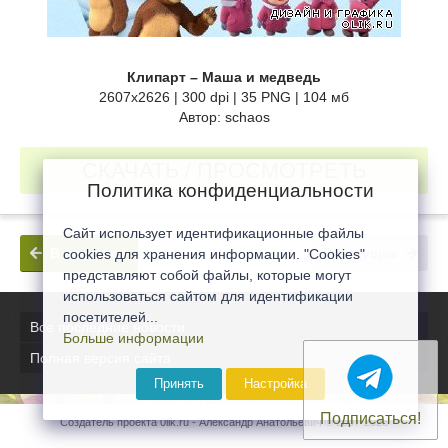
Клипарт – Маша и медведь
2607х2626 | 300 dpi | 35 PNG | 104 мб
Автор: schaos
СКАЧАТЬ / ПРОСМОТРЕТЬ
Политика конфиденциальности
Сайт использует идентификационные файлы
В прошлое
В будущее
cookies для хранения информации. "Cookies"
представляют собой файлы, которые могут
использоваться сайтом для идентификации
посетителей...
Все последние новости
Больше информации
Полная версия сайта
Принять
Настройка
Подписаться!
Создатель проекта 0lik.ru - Александр Анатольевич © 2007-2026