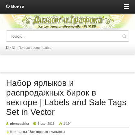
Войти
Полная версия сайта
Набор ярлыков и
распродажных бирок в
векторе | Labels and Sale Tags
Set in Vector
plemyashka
8 мая 2016
1 194
Клипарты
/
Векторные клипарты