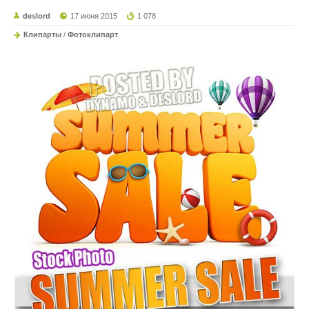
deslord
17 июня 2015
1 078
Клипарты
/
Фотоклипарт