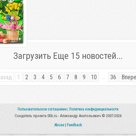
ом PSD | 263
Загрузить Еще 15 новостей...
азад
1
2
3
4
5
6
7
8
9
10
...
36
Впер
Пользовательское соглашение
|
Политика конфиденциальности
Создатель проекта 0lik.ru - Александр Анатольевич © 2007-2026
Abuse
|
Feedback