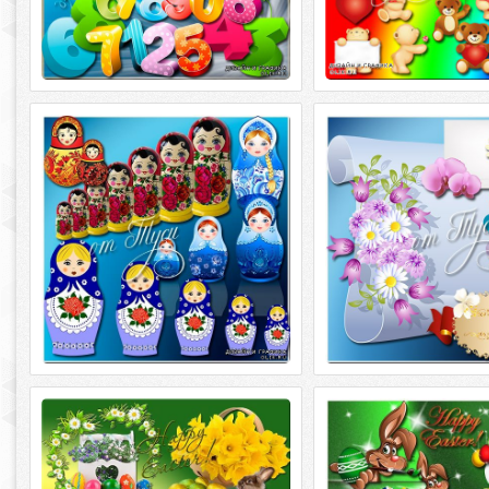
Матрёшки - русский сувенир -
Клипарт - Приглашен
Клипарт
праздник весело звени
Матрёшки - русский сувенир - Клипарт
Клипарт - Приглашен
PSD | 156 мб | 5000*5000 | 300 dpi
праздник весело звенит P
Автор: отделила от фона и
5000*5000 | 300 dpi Авт
Клипарт к Пасхе - Яркость
Клипарт к Пасхе - С те
Пасхального праздника
ароматным куличом
благодать приходит в 
Клипарт к Пасхе - Яркость
Пасхального праздника PSD | 262 мб |
Клипарт к Пасхе - С те
5000*5000 | 300 dpi | 27 слоёв
ароматным куличом