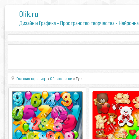
0lik.ru
Дизайн и Графика - Пространство творчества - Нейронна
Главная страница
»
Облако тегов
» Туся
Яркие объемные цифры - Клипарт
Клипарт - Гламурн
Clipart - Glamorous bear
Яркие объемные цифры - Клипарт PSD
| 53,5 мб | 5000х5000 | 300 dpi Автор:
Клипарт - Гламурные мишк
отделила от фона Туся
Glamorous bears PSD
4000*4000 Автор: отд