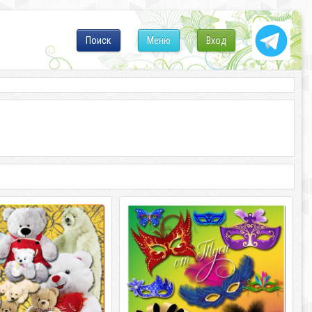
Поиск
Меню
Вход
oft Toys - Good Bears /
Таинственность карнавальной
Медвежата
маски - Клипарт
oft Toys - Good Bears /
Таинственность карнавальной маски -
а PSD / 31 мб /
Клипарт PSD | 72 мб | 5000*5000 | 300
0*3000 Автор: отделила
dpi Автор: отделила от