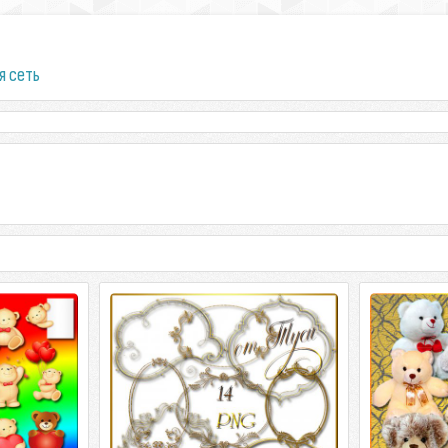
я сеть
ые мишки /
Oval frames for photo / Овальные
Clip Art - S
s
рамки-вырезы
Клипарт - 
и / Clipart -
Oval frames for photo / Овальные
Clip Art - S
 / 112 мб /
рамки-вырезы 14 PNG / 54 мб /
Клипарт - Медвежат
елила от
3000*4000 Автор: Туся
300