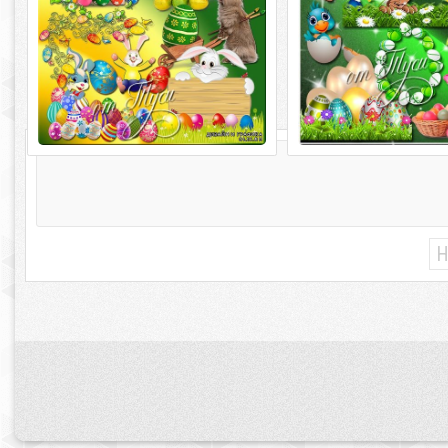
благодать приходит в д
мб
Н