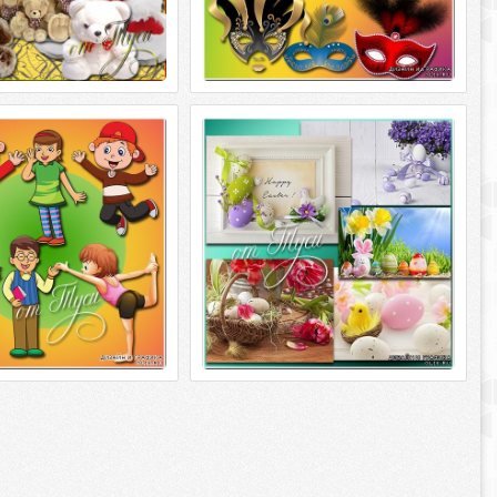
о играть, развиваться
Тепло на душе как от яркой свечи
 Детский клипарт
и на столе уж стоят куличи -
Клипарт
о играть, развиваться и
тский клипарт PSD | 51 мб
Тепло на душе как от яркой свечи и на
300 dpi
столе уж стоят куличи - Клипарт 19
JPG | 111 Мб |dpi 72 & 300