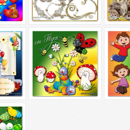
ия - Пусть
Весёлые обитатели леса - Детский
Будем весел
т
клипарт
и мечтать -
ия - Пусть
Весёлые обитатели леса - Детский
Будем весел
SD | 104 мб |
клипарт PSD | 114 мб | 5000*5000 | 300
мечтать - Де
ор:
dpi Автор: отделила от
| 5000*5000 | 
плом свечи и
 Господня
дом
плом свечи и
 Господня