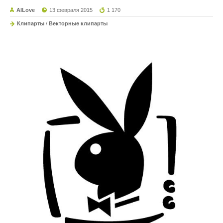
AILove
13 февраля 2015
1 170
Клипарты
/
Векторные клипарты