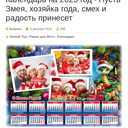
Змея, хозяйка года, смех и
радость принесет
Koaress
6 декабря 2024
896
Новый Год
/
Рамки для Фото
/
Календари