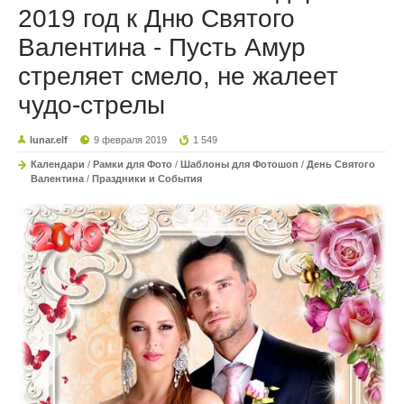
2019 год к Дню Святого
Валентина - Пусть Амур
стреляет смело, не жалеет
чудо-стрелы
lunar.elf
9 февраля 2019
1 549
Календари
/
Рамки для Фото
/
Шаблоны для Фотошоп
/
День Святого
Валентина
/
Праздники и События