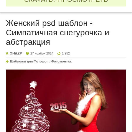
Женский psd шаблон -
Симпатичная снегурочка и
абстракция
Ol4ikZP
27 ноября 2014
1 952
Шаблоны для Фотошоп
/
Фотомонтаж