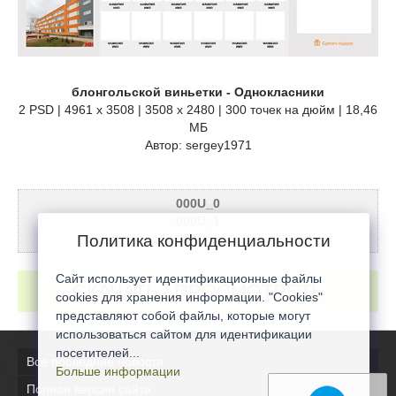
блонгольской виньетки - Однокласники
2 PSD | 4961 x 3508 | 3508 x 2480 | 300 точек на дюйм | 18,46
МБ
Автор: sergey1971
000U_0
000U_1
Политика конфиденциальности
000U_2
Сайт использует идентификационные файлы
СКАЧАТЬ / ПРОСМОТРЕТЬ
cookies для хранения информации. "Cookies"
представляют собой файлы, которые могут
использоваться сайтом для идентификации
посетителей...
Все последние новости
Больше информации
Полная версия сайта