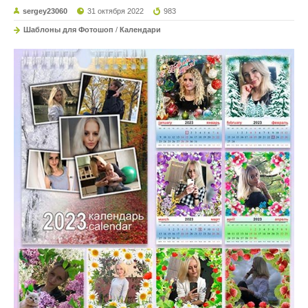
sergey23060
31 октября 2022
983
Шаблоны для Фотошоп
/
Календари