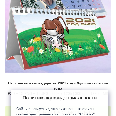
Настольный календарь на 2021 год - Лучшие события
года
PSD + 13 PNG + 13 JPG | 2504 x 1205 | 300 dpi | 129,28 MB
Политика конфиденциальности
Автор: sergey1971
Сайт использует идентификационные файлы
СКАЧАТЬ / ПРОСМОТРЕТЬ
cookies для хранения информации. "Cookies"