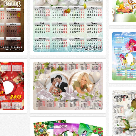
Календарь на
ангелов
Календарь на
ангелов PSD 
dpi | 104,42 
год - Лишь
Календарь для фотошопа на 2013
сь
год – Y love u
- Лишь тобою
Календарь для фотошопа на 2013 год
2480 x 3543 |
– Y love u PSD | 2480 x 3543 | 300 dpi |
45,81 Мб Дизайн аnа1979
Календар
фотошопа - 
Календарь н
- Два колечк
dpi | 48,70 М
Детский календарь на 2013 год -
Любимые мультфильмы
Детский календарь на 2013 год -