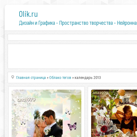
0lik.ru
Дизайн и Графика - Пространство творчества - Нейронна
Главная страница
»
Облако тегов
» календарь 2013
Календарь на 2013 и 2014 год –
Календарь для фотош
Весенний поцелуй
времени
Календарь на 2013 и 2014 год –
Календарь для фотош
Весенний поцелуй PSD | 2480 x 3543 |
времени PSD | 2480 x 354
300 dpi | 67,45 Мб Дизайн
103,43 Мб Дизайн аnа197