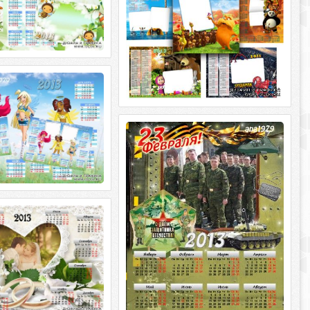
 2013 год – Друзья
 2013 год – Друзья
и PNG | 2480 x 3543 | 300
Календарь на 2013 год – С днем
Мб Дизайн аnа1979
защитника державы
Календарь на 2013 год – С днем
защитника державы PSD | 2480 x 3543 |
300 dpi | 45,71 Мб Дизайн
ь на 2013 год для
Два колечка
а 2013 год для фотошопа
а PSD | 2480 x 3543 | 300
б Дизайн