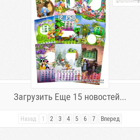
Любимые мультфильмы 12 PSD | 2480 x
3543 | 300 dpi | 431,25 Мб
Загрузить Еще 15 новостей...
Назад
1
2
3
4
5
6
7
Вперед