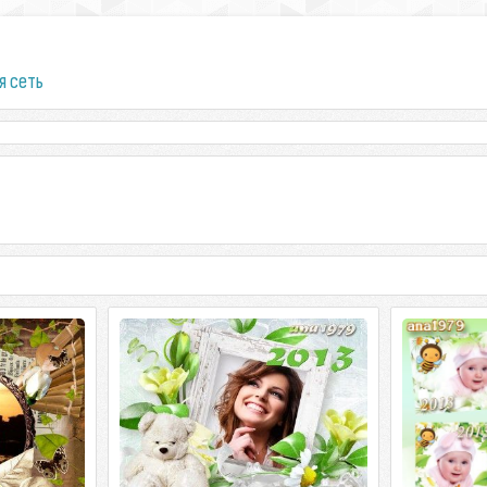
я сеть
опа - Река
Календарь для фотошопа - Наше
Карманные
счастье
моей живет
опа - Река
Календарь для фотошопа - Наше
Карманные к
3 | 300 dpi |
счастье PSD | 2480 x 3543 | 300 dpi |
живет весна PS
9
68.35 Мб Дизайн аnа1979
56,98 Мб Диз