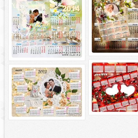
Календарь на 2013 
Календарь для фотошопа -
тобою дышать научила
Котенок
Календарь на 2013 год 
Календарь для фотошопа - Котенок
дышать научилась PSD | 
PSD | 2480 x 3543 | 300 dpi | 41,80 Мб
300 dpi | 53,22 Мб Дизайн
Дизайн аnа1979