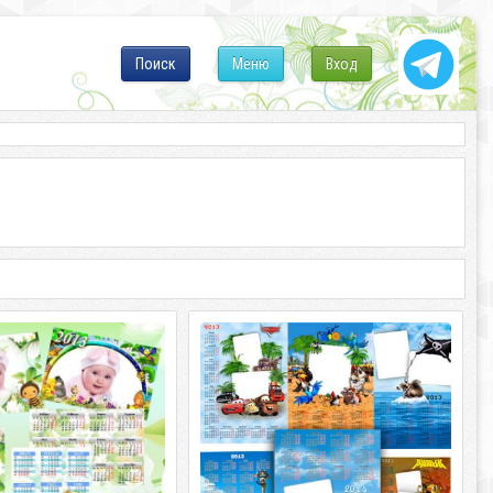
Поиск
Меню
Вход
 календари - В душе
Календари на 2013год с
 весна
мультгероями
алендари - В душе моей
Календари на 2013 год с
D | 7 х 10,5 см | 300 dpi |
мультгероями Формат:9 PSD|формат
айн аnа1979
А4| 300 dpi Размер архива: 200 Mb