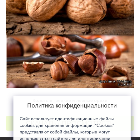
Колотые грецкие и лесные орехи
Политика конфиденциальности
5 JPEG / ~ 5700 x 3600 / 35,6 mb
Сайт использует идентификационные файлы
СКАЧАТЬ / ПРОСМОТРЕТЬ
cookies для хранения информации. "Cookies"
представляют собой файлы, которые могут
использоваться сайтом для идентификации