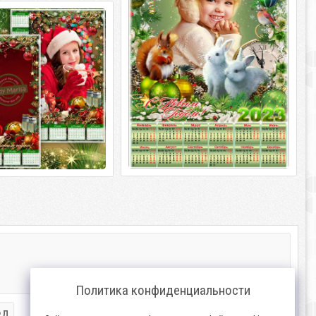
 календарь-фоторамка
и Снежок PSD | 4961 х 3508 | 300
 - Под гирлянд сияньем
рячет Кролик всем
календарь-фоторамка на
од гирлянд сияньем ярким
лик всем подарки
Политика конфиденциальности
ед