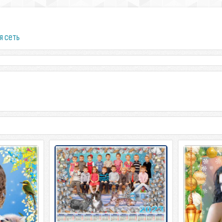
я сеть
ь к 8 Марта
Набор для оформления новогодних
Праздничн
то - 2023
фото воспитанников детского сада
календарём
Новогодние
Набор для оформления новогодних
 к 8 Марта с
фото воспитанников детского caga 4
Праздничн
23 Весеннее
PSD | 4961 × 3508 | 300 точек на
календарём
508 |
Новогодние
3508 |