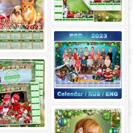
Новогодняя рамка для группового
фото с календарём на 2023 год -
2023 К нам приехал Дед Мороз
Новогодняя рамка для группового
фото с календарём на 2023 год - 2023
 календарь-фоторамка
К нам приехал Дед Мороз PSD |
 - Праздничная мелодия
календарь-фоторамка на
раздничная мелодия PSD |
2х29,7 cm | 300
Новогодняя рамка для фото с
календарём на 2023 год - 2023
Пушок и Снежок
Новогодняя рамка для фото с
календарём на 2023 год - 2023 Пушок