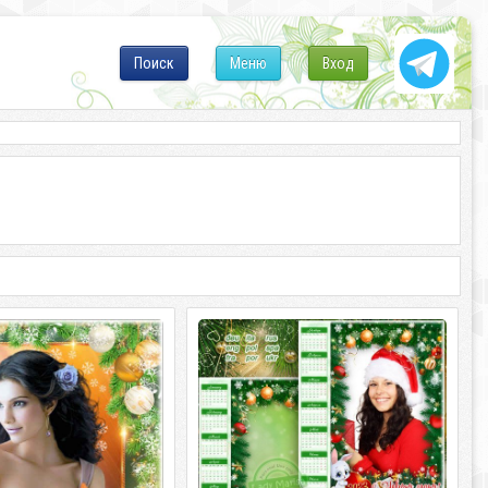
Поиск
Меню
Вход
ая рамка для фото с
Новогодний календарь-фоторамка
 на 2023 год - 2023
на 2023 год - Пусть подарит милый
 милашки
Кролик счастье и любовь
ая рамка для фото с
Новогодний календарь-фоторамка на
 на 2023 год - 2023
2023 год - Пусть подарит милый
 милашки PSD | 4961 х
Кролик счастье и любовь PSD |