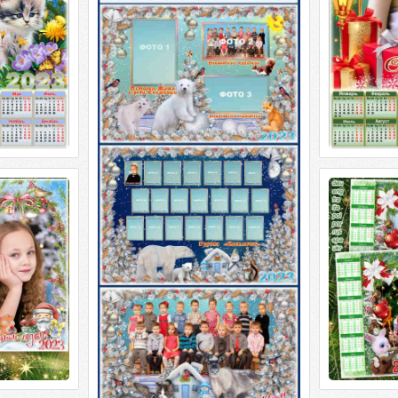
на 2023 год
Новогодний
 - Нарисую
на 2023 год
азка пусть
Новогодний 
а 2023 год в
2023 год - П
арисую Новый
4961х3508 | 4
ридет!