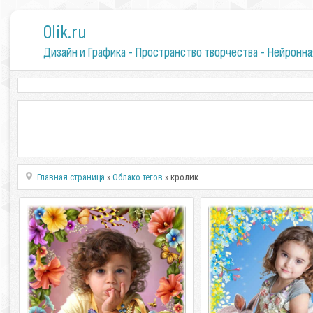
0lik.ru
Дизайн и Графика - Пространство творчества - Нейронна
Главная страница
»
Облако тегов
» кролик
Весенний календарь с рамкой для
Праздничный календар
Фотошопа - 2023 Праздник
с рамкой для фо
Светлой Пасхи
Весеннее настроение
Весенний календарь с рамкой для
Праздничный календарь
Фотошопа - 2023 Праздник Светлой
рамкой для фото - 20
Пасхи PSD | 4961 х 3508 | 300 dpi
настроение PSD | 4961 х 3