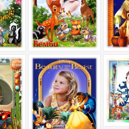
Детская рамка для фотошопа -
фотошопа -
Рамка для
Любимые сказочные герои
ые герои
Барбоскины
мультфильмов 5
Рамка для 
Детская рамка для фотошопа -
фотошопа -
мои веселые 
Любимые сказочные герои
ые герои
4200| 300 dpi
мультфильмов 5 PSD | 4961 х 3508 | 300
1 х 3508 | 300
dpi |