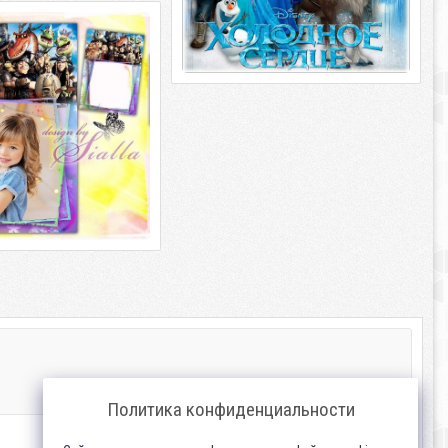
для фотошопа- Как
приручить дракона часть 2
отошопа – Как приручить
 | 134 Mb Автор:
Политика конфиденциальности