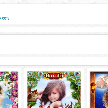
я сеть
фотошопа -
Детская рамка для фотошопа -
Детская р
ые герои
Любимые сказочные герои
Любимые
би 2
мультфильмов 9. Бэмби
мультфильмо
фотошопа -
Детская рамка для фотошопа -
Детская р
ые герои
Любимые сказочные герои
Любимые
 PSD | 4961 х
мультфильмов 9. Бэмби PSD | 4961 х
мультфильмов
3508 | 300
4961 х