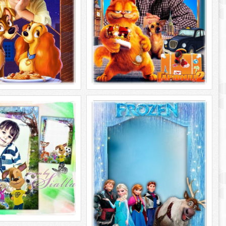
Детская рамка для фотошопа -
 фотошопа детская -
Любимые сказочные герои
 мои веселые друзья
мультфильмов 4
фотошопа – Барбоскины
Детская рамка для фотошопа -
друзья PSD, PNG | 3969 x
Любимые сказочные герои
 | 114 Mb Автор:
мультфильмов 4 PSD | 4961 х 3508 | 300
dpi |