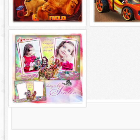
Фоторамочка - Эвер Афтер Хай
Рамка для фотошопа для девочки –
Эвер Афтер Хай PSD, PNG | 4200 x 2969|
300 dpi | 130 Mb Надпись