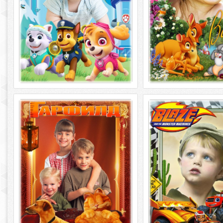
Детская рамка для фотошопа -
Детская рамка для 
Любимые сказочные герои
Любимые сказочн
мультфильмов 6. Гарфилд
мультфильмов 3
Детская рамка для фотошопа -
Детская рамка для 
Любимые сказочные герои
Любимые сказочн
мультфильмов 6. Гарфилд PSD | 4961 х
мультфильмов 3 PSD | 496
3508 |
dpi |