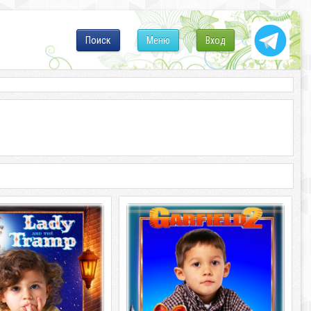
Поиск
Меню
Вход
амка для фотошопа -
Детская рамка для фотошопа -
 сказочные герои
Любимые сказочные герои
в 8. Леди и Бродяга
мультфильмов 7. Гарфилд 2
амка для фотошопа -
Детская рамка для фотошопа -
 сказочные герои
Любимые сказочные герои
 8. Леди и Бродяга PSD |
мультфильмов 7. Гарфилд 2 PSD | 4961
х 3508 |