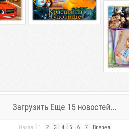
Фоторамка 
Рамка для ф
дракона часть 2 PSD, PNG | 3508 x
4962| 300 dpi
Загрузить Еще 15 новостей...
Назад
1
2
3
4
5
6
7
Вперед