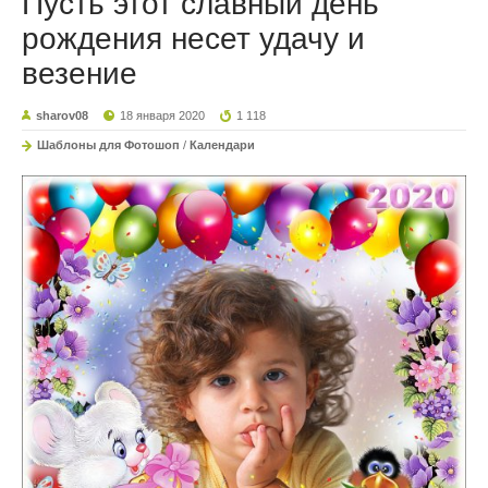
Пусть этот славный день
рождения несет удачу и
везение
sharov08
18 января 2020
1 118
Шаблоны для Фотошоп
/
Календари