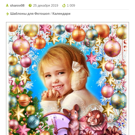
sharov08
25 декабря 2019
1 009
Шаблоны для Фотошоп
/
Календари