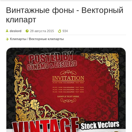
Винтажные фоны - Векторный
клипарт
deslord
28 августа 2015
934
Клипарты
/
Векторные клипарты