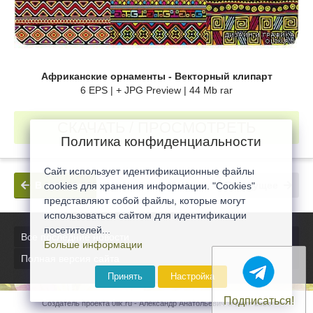
Африканские орнаменты - Векторный клипарт
6 EPS | + JPG Preview | 44 Mb rar
СКАЧАТЬ / ПРОСМОТРЕТЬ
Политика конфиденциальности
Сайт использует идентификационные файлы
В прошлое
В будущее
cookies для хранения информации. "Cookies"
представляют собой файлы, которые могут
использоваться сайтом для идентификации
посетителей...
Все последние новости
Больше информации
Полная версия сайта
Принять
Настройка
Подписаться!
Создатель проекта 0lik.ru - Александр Анатольевич © 2007-2026