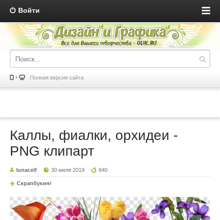
Войти
Полная версия сайта
Каллы, фиалки, орхидеи -
PNG клипарт
lunar.elf
30 июля 2019
840
Скрапбукинг